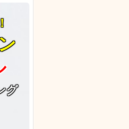
！
ン
ル
ング