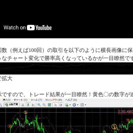
回数（例えば100回）の取引を以下のように横長画像に
うなチャート変化で勝率高くなっているかが一目瞭然で
で拡大
示ですので、トレード結果が一目瞭然！黄色〇の数字が