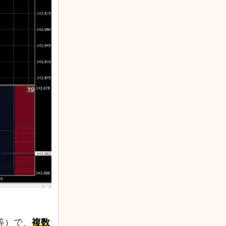
】等）で、
複数