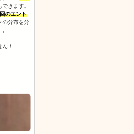
もできます。
00回のエント
クの分布を分
す。
せん！