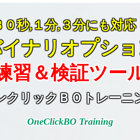
３０秒,１分,３分にも対応
バイナリオプショ
練習＆検証ツー
ンクリックＢＯトレーニ
OneClickBO Training