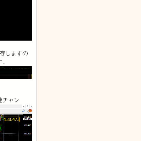
保存しますの
す。
連チャン