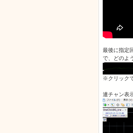
最後に指定
で、どのよ
※クリック
連チャン表